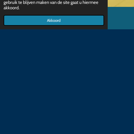
gebruik te blijven maken van de site gaat u hiermee
akkoord.
Akkoord
E-mailadres
TikTok
Dankbaarheid vanuit het hart
Ik ben ontzettend dankbaar voor het delen van mijn donatieactie
en alle hulp die ik heb mogen ontvangen. Jullie steun, in welke
vorm dan ook, betekent meer dan woorden kunnen zeggen. Dank
jullie wel uit het diepst van mijn hart!