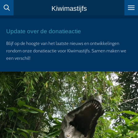
Ga
Kiwimastijfs
direct
naar
de
Update over de donatieactie
hoofdinhoud
Blijf op de hoogte van het laatste nieuws en ontwikkelingen
rondom onze donatieactie voor Kiwimastijfs. Samen maken we
een verschil!