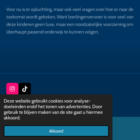
Voor nu is er opluchting, maar ook veel vragen over hoe er naar de
toekomst wordt gekeken. Want leerlingenvervoer is voor veel van
deze kinderen geen luxe, maar een noodzakelijke voorziening om
überhaupt passend onderwijs te kunnen volgen.
I
T
n
i
© 2022 - 2026 Kiwimastijfs
Deze website gebruikt cookies voor analyse-
s
k
Powered by
JouwWeb
doeleinden en/of het tonen van advertenties. Door
t
T
gebruik te blijven maken van de site gaat u hiermee
a
o
akkoord.
g
k
r
a
Akkoord
E-mailadres
TikTok
m