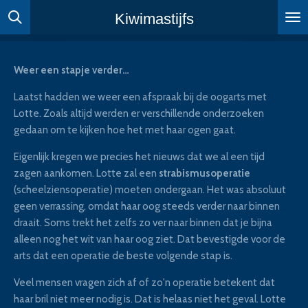
Ga
Kiwimastijfs
direct
naar
de
Weer een stapje verder…
hoofdinhoud
Laatst hadden we weer een afspraak bij de oogarts met
Lotte. Zoals altijd werden er verschillende onderzoeken
gedaan om te kijken hoe het met haar ogen gaat.
Eigenlijk kregen we precies het nieuws dat we al een tijd
zagen aankomen. Lotte zal een
strabismusoperatie
(scheelziensoperatie) moeten ondergaan. Het was absoluut
geen verrassing, omdat haar oog steeds verder naar binnen
draait. Soms trekt het zelfs zo ver naar binnen dat je bijna
alleen nog het wit van haar oog ziet. Dat bevestigde voor de
arts dat een operatie de beste volgende stap is.
Veel mensen vragen zich af of zo'n operatie betekent dat
haar bril niet meer nodig is. Dat is helaas niet het geval. Lotte